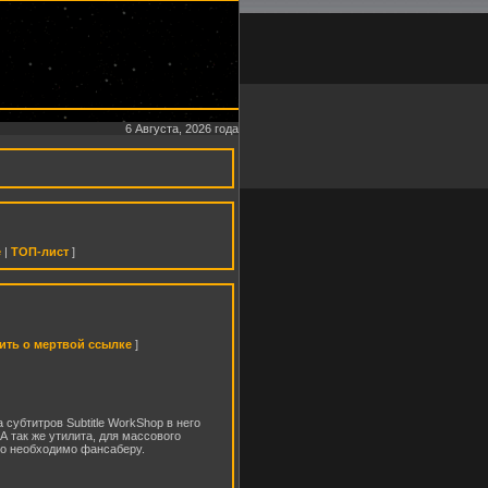
6 Августа, 2026 года
е
|
ТОП-лист
]
ть о мертвой ссылке
]
субтитров Subtitle WorkShop в него
А так же утилита, для массового
то необходимо фансаберу.