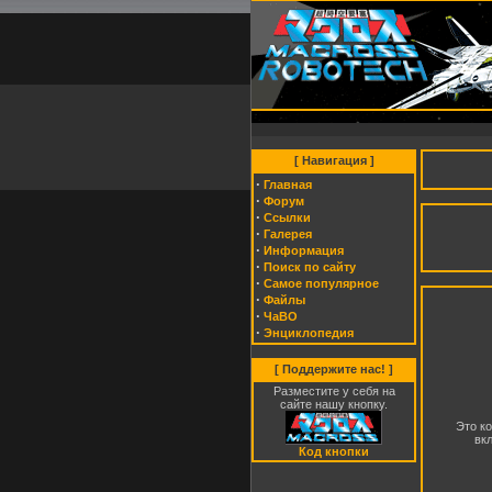
[ Навигация ]
·
Главная
·
Форум
·
Cсылки
·
Галерея
·
Информация
·
Поиск по сайту
·
Самое популярное
·
Файлы
·
ЧаВО
·
Энциклопедия
[ Поддержите нас! ]
Разместите у себя на
сайте нашу кнопку.
Это ко
вк
Код кнопки