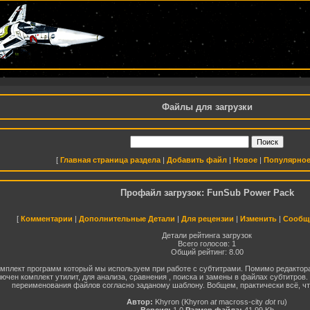
Файлы для загрузки
[
Главная страница раздела
|
Добавить файл
|
Новое
|
Популярно
Профайл загрузок: FunSub Power Pack
[
Комментарии
|
Дополнительные Детали
|
Для рецензии
|
Изменить
|
Сообщи
Детали рейтинга загрузок
Всего голосов: 1
Общий рейтинг: 8.00
мплект программ который мы используем при работе с субтитрами. Помимо редактора 
лючен комплект утилит, для анализа, сравнения , поиска и замены в файлах субтитров. 
переименования файлов согласно заданому шаблону. Вобщем, практически всё, ч
Автор:
Khyron (Khyron
at
macross-city
dot
ru)