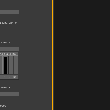
ьзователи не
ошению к
 по значению
7
8
9
10
ошению к
лосов