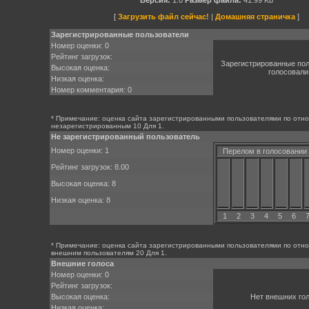
Версия:
1.0
Размер файла:
41.99 Kb
[
Загрузить файл сейчас!
|
Домашняя страничка
]
Зарегистрированные пользователи
Номер оценки: 0
Рейтинг загрузок:
Зарегистрированные пол
Высокая оценка:
голосовали
Низкая оценка:
Номер комментария: 0
* Примечание: оценка сайта зарегистрированными пользователями по отн
незарегистрированным 10 Для 1.
Не зарегистрированный пользователь
Номер оценки: 1
Перелом в голосовании
Рейтинг загрузок: 8.00
Высокая оценка: 8
Низкая оценка: 8
1
2
3
4
5
6
* Примечание: оценка сайта зарегистрированными пользователями по отн
внешним пользователям 20 Для 1.
Внешние голоса
Номер оценки: 0
Рейтинг загрузок:
Высокая оценка:
Нет внешних го
Низкая оценка: