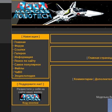
[ Навигация ]
·
Главная
·
Форум
·
Cсылки
·
Галерея
·
Информация
[
Главная страниц
·
Поиск по сайту
·
Самое популярное
·
Файлы
·
ЧаВО
·
Энциклопедия
[
Комментарии
|
Дополнител
[ Поддержите нас! ]
Разместите у себя на
сайте нашу кнопку.
Моделька Ва
Код кнопки