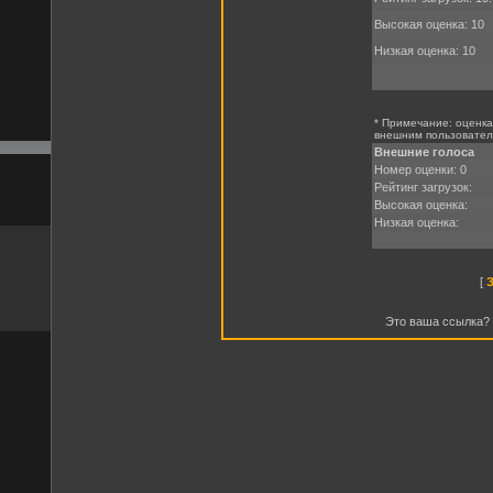
Высокая оценка: 10
Низкая оценка: 10
* Примечание: оценк
внешним пользователя
Внешние голоса
Номер оценки: 0
Рейтинг загрузок:
Высокая оценка:
Низкая оценка:
[
З
Это ваша ссылка?