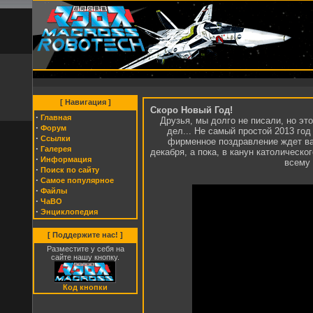
[ Навигация ]
Скоро Новый Год!
·
Главная
Друзья, мы долго не писали, но это
·
Форум
дел... Не самый простой 2013 год
·
Cсылки
фирменное поздравление ждет вас
·
Галерея
декабря, а пока, в канун католическо
·
Информация
всему 
·
Поиск по сайту
·
Самое популярное
·
Файлы
·
ЧаВО
·
Энциклопедия
[ Поддержите нас! ]
Разместите у себя на
сайте нашу кнопку.
Код кнопки