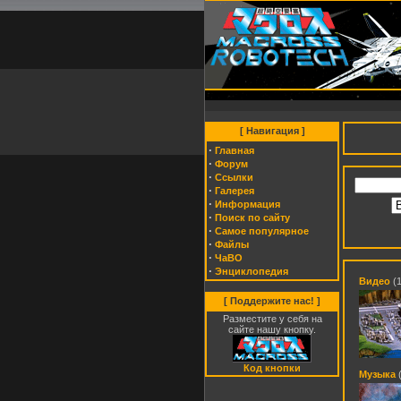
[ Навигация ]
·
Главная
·
Форум
·
Cсылки
·
Галерея
·
Информация
·
Поиск по сайту
·
Самое популярное
·
Файлы
·
ЧаВО
·
Энциклопедия
Видео
(
[ Поддержите нас! ]
Разместите у себя на
сайте нашу кнопку.
Код кнопки
Музыка