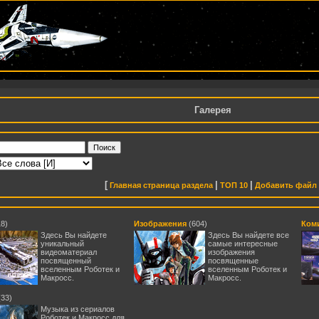
Галерея
[
|
|
Главная страница раздела
TOП 10
Добавить файл
18)
Изображения
(604)
Ком
Здесь Вы найдете
Здесь Вы найдете все
уникальный
самые интересные
видеоматериал
изображения
посвященный
посвященные
вселенным Роботек и
вселенным Роботек и
Макросс.
Макросс.
(33)
Музыка из сериалов
Роботек и Макросс для