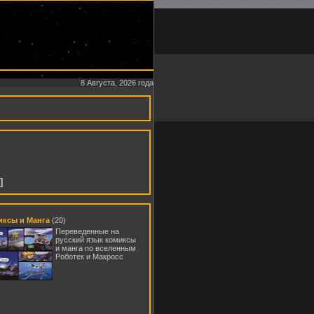
8 Августа, 2026 года
]
иксы и Манга
(20)
Переведенные на
русский язык комиксы
и манга по вселенным
Роботек и Макросс