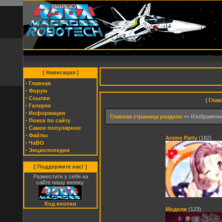
[ Навигация ]
·
Главная
·
Форум
·
Cсылки
[
Глав
·
Галерея
·
Информация
Главная страница раздела
>> Изображени
·
Поиск по сайту
·
Самое популярное
·
Файлы
Anime Party
(182)
·
ЧаВО
·
Энциклопедия
[ Поддержите нас! ]
Разместите у себя на
сайте нашу кнопку.
Код кнопки
Модели
(123)