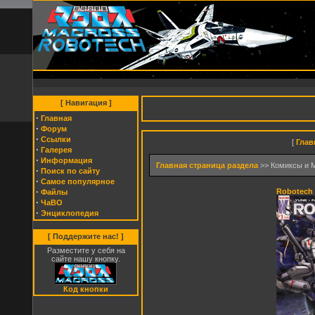
[ Навигация ]
·
Главная
·
Форум
·
Cсылки
[
Глав
·
Галерея
·
Информация
Главная страница раздела
>> Комиксы и 
·
Поиск по сайту
·
Самое популярное
·
Robotech 
Файлы
·
ЧаВО
·
Энциклопедия
[ Поддержите нас! ]
Разместите у себя на
сайте нашу кнопку.
Код кнопки