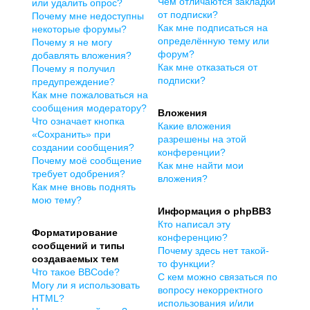
Чем отличаются закладки
или удалить опрос?
от подписки?
Почему мне недоступны
Как мне подписаться на
некоторые форумы?
определённую тему или
Почему я не могу
форум?
добавлять вложения?
Как мне отказаться от
Почему я получил
подписки?
предупреждение?
Как мне пожаловаться на
сообщения модератору?
Вложения
Что означает кнопка
Какие вложения
«Сохранить» при
разрешены на этой
создании сообщения?
конференции?
Почему моё сообщение
Как мне найти мои
требует одобрения?
вложения?
Как мне вновь поднять
мою тему?
Информация о phpBB3
Кто написал эту
Форматирование
конференцию?
сообщений и типы
Почему здесь нет такой-
создаваемых тем
то функции?
Что такое BBCode?
С кем можно связаться по
Могу ли я использовать
вопросу некорректного
HTML?
использования и/или