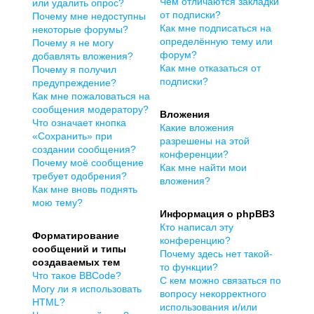
Чем отличаются закладки
или удалить опрос?
от подписки?
Почему мне недоступны
Как мне подписаться на
некоторые форумы?
определённую тему или
Почему я не могу
форум?
добавлять вложения?
Как мне отказаться от
Почему я получил
подписки?
предупреждение?
Как мне пожаловаться на
сообщения модератору?
Вложения
Что означает кнопка
Какие вложения
«Сохранить» при
разрешены на этой
создании сообщения?
конференции?
Почему моё сообщение
Как мне найти мои
требует одобрения?
вложения?
Как мне вновь поднять
мою тему?
Информация о phpBB3
Кто написал эту
Форматирование
конференцию?
сообщений и типы
Почему здесь нет такой-
создаваемых тем
то функции?
Что такое BBCode?
С кем можно связаться по
Могу ли я использовать
вопросу некорректного
HTML?
использования и/или