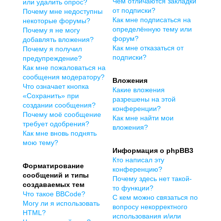
Чем отличаются закладки
или удалить опрос?
от подписки?
Почему мне недоступны
Как мне подписаться на
некоторые форумы?
определённую тему или
Почему я не могу
форум?
добавлять вложения?
Как мне отказаться от
Почему я получил
подписки?
предупреждение?
Как мне пожаловаться на
сообщения модератору?
Вложения
Что означает кнопка
Какие вложения
«Сохранить» при
разрешены на этой
создании сообщения?
конференции?
Почему моё сообщение
Как мне найти мои
требует одобрения?
вложения?
Как мне вновь поднять
мою тему?
Информация о phpBB3
Кто написал эту
Форматирование
конференцию?
сообщений и типы
Почему здесь нет такой-
создаваемых тем
то функции?
Что такое BBCode?
С кем можно связаться по
Могу ли я использовать
вопросу некорректного
HTML?
использования и/или