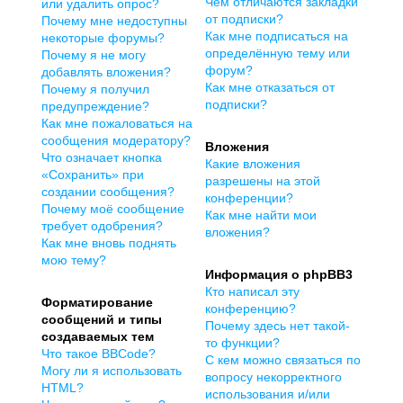
Чем отличаются закладки
или удалить опрос?
от подписки?
Почему мне недоступны
Как мне подписаться на
некоторые форумы?
определённую тему или
Почему я не могу
форум?
добавлять вложения?
Как мне отказаться от
Почему я получил
подписки?
предупреждение?
Как мне пожаловаться на
сообщения модератору?
Вложения
Что означает кнопка
Какие вложения
«Сохранить» при
разрешены на этой
создании сообщения?
конференции?
Почему моё сообщение
Как мне найти мои
требует одобрения?
вложения?
Как мне вновь поднять
мою тему?
Информация о phpBB3
Кто написал эту
Форматирование
конференцию?
сообщений и типы
Почему здесь нет такой-
создаваемых тем
то функции?
Что такое BBCode?
С кем можно связаться по
Могу ли я использовать
вопросу некорректного
HTML?
использования и/или