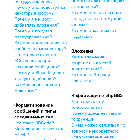
Чем отличаются закладки
или удалить опрос?
от подписки?
Почему мне недоступны
Как мне подписаться на
некоторые форумы?
определённую тему или
Почему я не могу
форум?
добавлять вложения?
Как мне отказаться от
Почему я получил
подписки?
предупреждение?
Как мне пожаловаться на
сообщения модератору?
Вложения
Что означает кнопка
Какие вложения
«Сохранить» при
разрешены на этой
создании сообщения?
конференции?
Почему моё сообщение
Как мне найти мои
требует одобрения?
вложения?
Как мне вновь поднять
мою тему?
Информация о phpBB3
Кто написал эту
Форматирование
конференцию?
сообщений и типы
Почему здесь нет такой-
создаваемых тем
то функции?
Что такое BBCode?
С кем можно связаться по
Могу ли я использовать
вопросу некорректного
HTML?
использования и/или