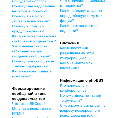
Чем отличаются закладки
или удалить опрос?
от подписки?
Почему мне недоступны
Как мне подписаться на
некоторые форумы?
определённую тему или
Почему я не могу
форум?
добавлять вложения?
Как мне отказаться от
Почему я получил
подписки?
предупреждение?
Как мне пожаловаться на
сообщения модератору?
Вложения
Что означает кнопка
Какие вложения
«Сохранить» при
разрешены на этой
создании сообщения?
конференции?
Почему моё сообщение
Как мне найти мои
требует одобрения?
вложения?
Как мне вновь поднять
мою тему?
Информация о phpBB3
Кто написал эту
Форматирование
конференцию?
сообщений и типы
Почему здесь нет такой-
создаваемых тем
то функции?
Что такое BBCode?
С кем можно связаться по
Могу ли я использовать
вопросу некорректного
HTML?
использования и/или