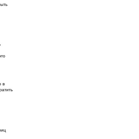
быть
ь
это
ю в
ратить
ниц