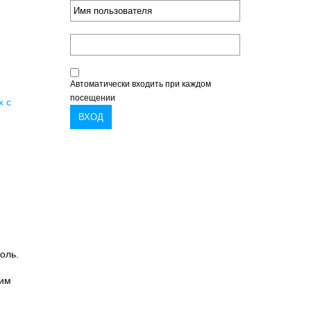
Автоматически входить при каждом
посещении
х с
оль.
ним