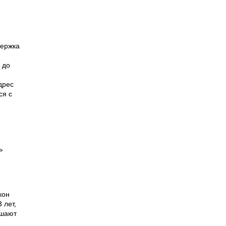
держка
 до
дрес
ся с
ь
.
кон
 лет,
ешают