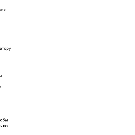
ких
атору
е
s
тобы
ь все