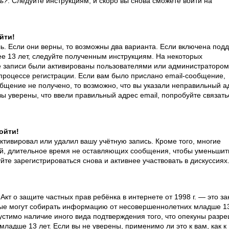
ь?
. Следуйте инструкциям, и скоро вы снова сможете войти на
йти!
ь. Если они верны, то возможны два варианта. Если включена под
ее 13 лет, следуйте полученным инструкциям. На некоторых
е записи были активированы пользователями или администратором
процессе регистрации. Если вам было прислано email-сообщение,
бщение не получено, то возможно, что вы указали неправильный а
ы уверены, что ввели правильный адрес email, попробуйте связать
ойти!
ктивировал или удалил вашу учётную запись. Кроме того, многие
й, длительное время не оставляющих сообщения, чтобы уменьшит
те зарегистрироваться снова и активнее участвовать в дискуссиях
и Акт о защите частных прав ребёнка в интернете от 1998 г. — это за
ые могут собирать информацию от несовершеннолетних младше 13
устимо наличие иного вида подтверждения того, что опекуны разр
адше 13 лет. Если вы не уверены, применимо ли это к вам, как к