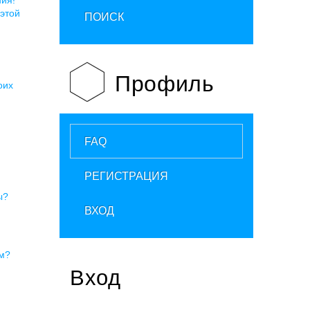
 этой
ПОИСК
Профиль
оих
FAQ
РЕГИСТРАЦИЯ
ы?
ВХОД
ум?
Вход