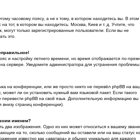
ому часовому поясу, а не к тому, в котором находитесь вы. В этом
а тот, в котором вы находитесь: Москва, Киев и т. д. Учтите, что
к, могут только зарегистрированные пользователи. Если вы не
ать это.
неправильное!
пояс и настройку летнего времени, но время отображается по-преж
я на сервере. Уведомите администратора для устранения проблемы
ка на конференции, или же просто никто не перевёл phpBB на ваш
 может ли он установить нужный вам языковой пакет. Если такого
ете перевести phpBB на свой язык. Дополнительную информацию вы
я внизу страниц конференции).
своим именем?
ть два изображения. Одно из них может относиться к вашему звани
ывающие на то, сколько сообщений вы оставили или на ваш статус н
ражение известно как «аватара» и обычно уникально для каждого