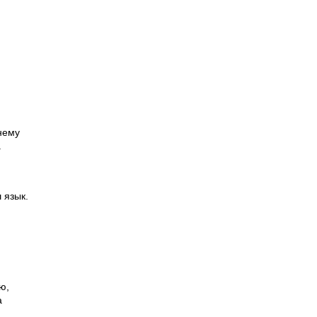
нему
.
 язык.
ю,
а