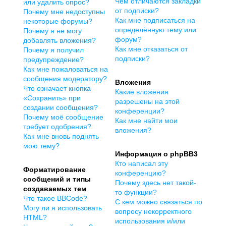
Чем отличаются закладки
или удалить опрос?
от подписки?
Почему мне недоступны
Как мне подписаться на
некоторые форумы?
определённую тему или
Почему я не могу
форум?
добавлять вложения?
Как мне отказаться от
Почему я получил
подписки?
предупреждение?
Как мне пожаловаться на
сообщения модератору?
Вложения
Что означает кнопка
Какие вложения
«Сохранить» при
разрешены на этой
создании сообщения?
конференции?
Почему моё сообщение
Как мне найти мои
требует одобрения?
вложения?
Как мне вновь поднять
мою тему?
Информация о phpBB3
Кто написал эту
Форматирование
конференцию?
сообщений и типы
Почему здесь нет такой-
создаваемых тем
то функции?
Что такое BBCode?
С кем можно связаться по
Могу ли я использовать
вопросу некорректного
HTML?
использования и/или