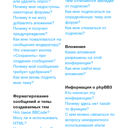
Чем отличаются закладки
или удалить опрос?
от подписки?
Почему мне недоступны
Как мне подписаться на
некоторые форумы?
определённую тему или
Почему я не могу
форум?
добавлять вложения?
Как мне отказаться от
Почему я получил
подписки?
предупреждение?
Как мне пожаловаться на
сообщения модератору?
Вложения
Что означает кнопка
Какие вложения
«Сохранить» при
разрешены на этой
создании сообщения?
конференции?
Почему моё сообщение
Как мне найти мои
требует одобрения?
вложения?
Как мне вновь поднять
мою тему?
Информация о phpBB3
Кто написал эту
Форматирование
конференцию?
сообщений и типы
Почему здесь нет такой-
создаваемых тем
то функции?
Что такое BBCode?
С кем можно связаться по
Могу ли я использовать
вопросу некорректного
HTML?
использования и/или