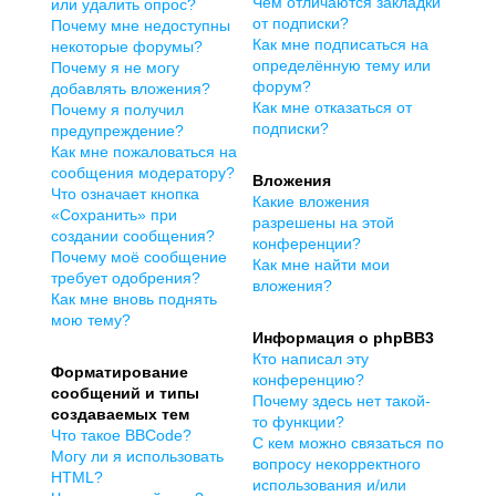
Чем отличаются закладки
или удалить опрос?
от подписки?
Почему мне недоступны
Как мне подписаться на
некоторые форумы?
определённую тему или
Почему я не могу
форум?
добавлять вложения?
Как мне отказаться от
Почему я получил
подписки?
предупреждение?
Как мне пожаловаться на
сообщения модератору?
Вложения
Что означает кнопка
Какие вложения
«Сохранить» при
разрешены на этой
создании сообщения?
конференции?
Почему моё сообщение
Как мне найти мои
требует одобрения?
вложения?
Как мне вновь поднять
мою тему?
Информация о phpBB3
Кто написал эту
Форматирование
конференцию?
сообщений и типы
Почему здесь нет такой-
создаваемых тем
то функции?
Что такое BBCode?
С кем можно связаться по
Могу ли я использовать
вопросу некорректного
HTML?
использования и/или