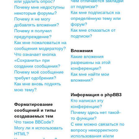
Чем отличаются закладки
или удалить опрос?
от подписки?
Почему мне недоступны
Как мне подписаться на
некоторые форумы?
определённую тему или
Почему я не могу
форум?
добавлять вложения?
Как мне отказаться от
Почему я получил
подписки?
предупреждение?
Как мне пожаловаться на
сообщения модератору?
Вложения
Что означает кнопка
Какие вложения
«Сохранить» при
разрешены на этой
создании сообщения?
конференции?
Почему моё сообщение
Как мне найти мои
требует одобрения?
вложения?
Как мне вновь поднять
мою тему?
Информация о phpBB3
Кто написал эту
Форматирование
конференцию?
сообщений и типы
Почему здесь нет такой-
создаваемых тем
то функции?
Что такое BBCode?
С кем можно связаться по
Могу ли я использовать
вопросу некорректного
HTML?
использования и/или