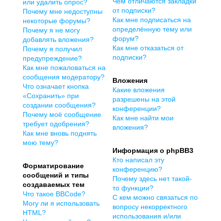
Чем отличаются закладки
или удалить опрос?
от подписки?
Почему мне недоступны
Как мне подписаться на
некоторые форумы?
определённую тему или
Почему я не могу
форум?
добавлять вложения?
Как мне отказаться от
Почему я получил
подписки?
предупреждение?
Как мне пожаловаться на
сообщения модератору?
Вложения
Что означает кнопка
Какие вложения
«Сохранить» при
разрешены на этой
создании сообщения?
конференции?
Почему моё сообщение
Как мне найти мои
требует одобрения?
вложения?
Как мне вновь поднять
мою тему?
Информация о phpBB3
Кто написал эту
Форматирование
конференцию?
сообщений и типы
Почему здесь нет такой-
создаваемых тем
то функции?
Что такое BBCode?
С кем можно связаться по
Могу ли я использовать
вопросу некорректного
HTML?
использования и/или