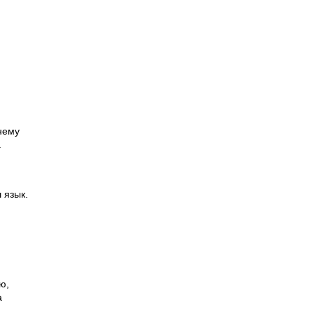
нему
.
 язык.
ю,
а