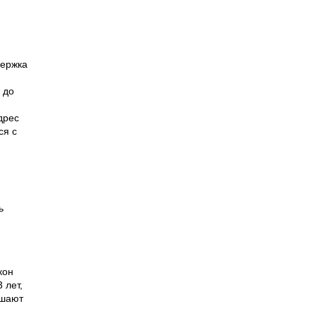
держка
 до
дрес
ся с
ь
.
кон
 лет,
ешают