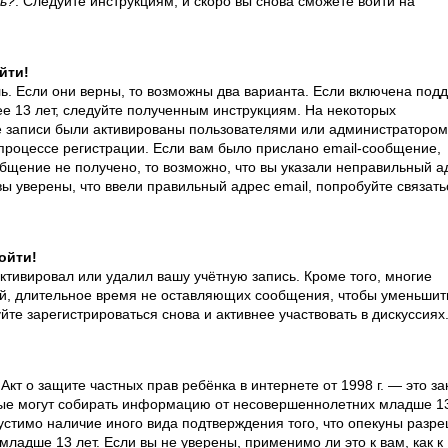
ь?
. Следуйте инструкциям, и скоро вы снова сможете войти на
йти!
ь. Если они верны, то возможны два варианта. Если включена под
ее 13 лет, следуйте полученным инструкциям. На некоторых
е записи были активированы пользователями или администратором
процессе регистрации. Если вам было прислано email-сообщение,
бщение не получено, то возможно, что вы указали неправильный а
ы уверены, что ввели правильный адрес email, попробуйте связать
ойти!
ктивировал или удалил вашу учётную запись. Кроме того, многие
й, длительное время не оставляющих сообщения, чтобы уменьшит
те зарегистрироваться снова и активнее участвовать в дискуссиях
и Акт о защите частных прав ребёнка в интернете от 1998 г. — это за
ые могут собирать информацию от несовершеннолетних младше 13
устимо наличие иного вида подтверждения того, что опекуны разр
адше 13 лет. Если вы не уверены, применимо ли это к вам, как к