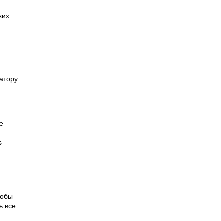
ких
атору
е
s
тобы
ь все