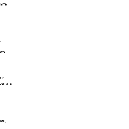
быть
ь
это
ю в
ратить
ниц