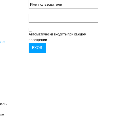
Автоматически входить при каждом
посещении
х с
оль.
ним