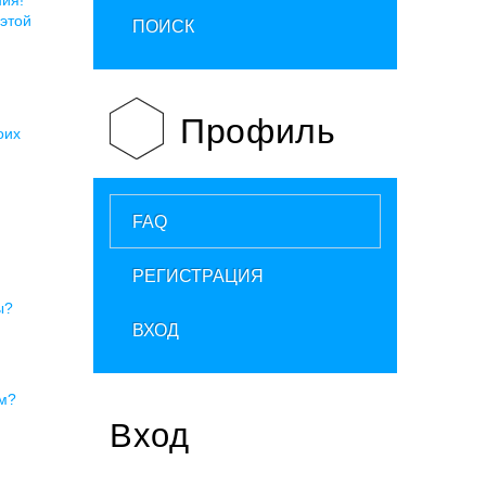
 этой
ПОИСК
Профиль
оих
FAQ
РЕГИСТРАЦИЯ
ы?
ВХОД
ум?
Вход