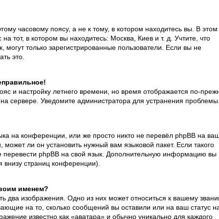
ому часовому поясу, а не к тому, в котором находитесь вы. В этом
а тот, в котором вы находитесь: Москва, Киев и т. д. Учтите, что
к, могут только зарегистрированные пользователи. Если вы не
ать это.
неправильное!
пояс и настройку летнего времени, но время отображается по-преж
я на сервере. Уведомите администратора для устранения проблемы
ка на конференции, или же просто никто не перевёл phpBB на ваш
 может ли он установить нужный вам языковой пакет. Если такого
ете перевести phpBB на свой язык. Дополнительную информацию вы
я внизу страниц конференции).
своим именем?
ть два изображения. Одно из них может относиться к вашему звани
ывающие на то, сколько сообщений вы оставили или на ваш статус н
ражение известно как «аватара» и обычно уникально для каждого