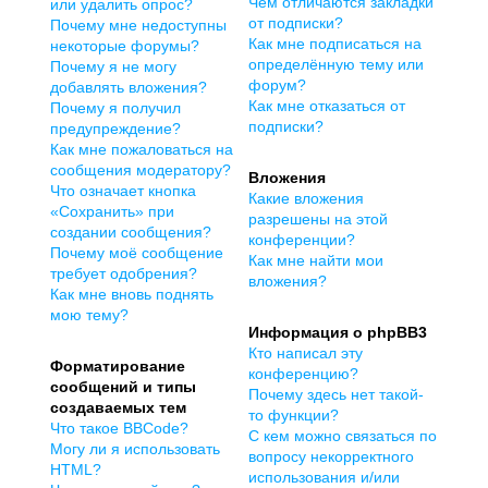
Чем отличаются закладки
или удалить опрос?
от подписки?
Почему мне недоступны
Как мне подписаться на
некоторые форумы?
определённую тему или
Почему я не могу
форум?
добавлять вложения?
Как мне отказаться от
Почему я получил
подписки?
предупреждение?
Как мне пожаловаться на
сообщения модератору?
Вложения
Что означает кнопка
Какие вложения
«Сохранить» при
разрешены на этой
создании сообщения?
конференции?
Почему моё сообщение
Как мне найти мои
требует одобрения?
вложения?
Как мне вновь поднять
мою тему?
Информация о phpBB3
Кто написал эту
Форматирование
конференцию?
сообщений и типы
Почему здесь нет такой-
создаваемых тем
то функции?
Что такое BBCode?
С кем можно связаться по
Могу ли я использовать
вопросу некорректного
HTML?
использования и/или