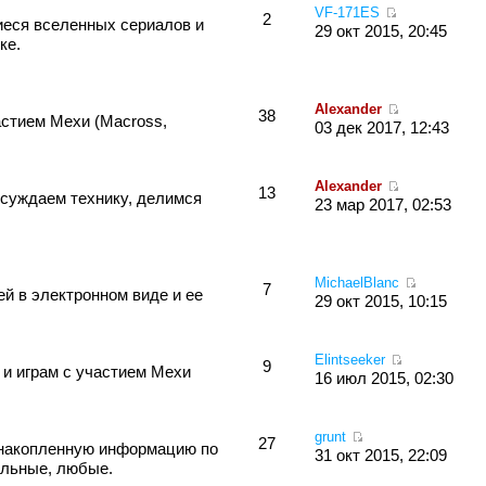
VF-171ES
2
иеся вселенных сериалов и
29 окт 2015, 20:45
ке.
Alexander
38
стием Мехи (Macross,
03 дек 2017, 12:43
Alexander
13
суждаем технику, делимся
23 мар 2017, 02:53
MichaelBlanc
7
й в электронном виде и ее
29 окт 2015, 10:15
Elintseeker
9
 и играм с участием Мехи
16 июл 2015, 02:30
grunt
27
 накопленную информацию по
31 окт 2015, 22:09
ольные, любые.