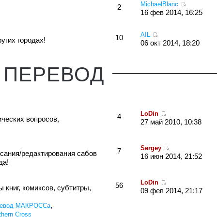
MichaelBlanc
2
16 фев 2014, 16:25
AIL
10
угих городах!
06 окт 2014, 18:20
ПЕРЕВОД
LoDin
4
ческих вопросов,
27 май 2010, 10:38
Sergey
7
исания/редактирования сабов
16 июн 2014, 21:52
да!
LoDin
56
 книг, комиксов, субтитры,
09 фев 2014, 21:17
,
евод МАКРОССа
hern Cross