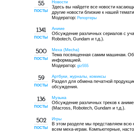
Новости
55
Здесь вы найдете все новости касающ
ПОСТЫ
другие новости близкие к нашей темати
Модератор:
Репортеры
Аниме
1341
Обсуждение различных сериалов с уча
ПОСТЫ
Robotech, Gundam и т.д.).
Меха (Mecha)
500
Тема посвященная самим машинам. Об
ПОСТЫ
информацией.
Модератор:
giz555
Артбуки, журналы, комиксы
59
Раздел для обмена печатной продукцие
ПОСТЫ
обсуждения.
Музыка
136
Обсуждение различных треков к аниме
ПОСТЫ
(Macross, Robotech, Gundam и т.д.).
Игры
502
В этом разделе мы представляем всю
ПОСТЫ
всем меха-играм. Компьютерные, наст