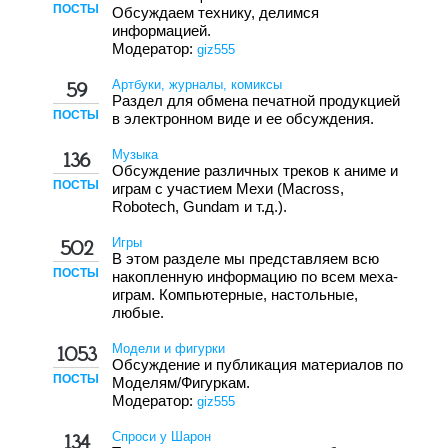
ПОСТЫ
Обсуждаем технику, делимся
информацией.
Модератор:
giz555
Артбуки, журналы, комиксы
59
Раздел для обмена печатной продукцией
ПОСТЫ
в электронном виде и ее обсуждения.
Музыка
136
Обсуждение различных треков к аниме и
ПОСТЫ
играм с участием Мехи (Macross,
Robotech, Gundam и т.д.).
Игры
502
В этом разделе мы представляем всю
ПОСТЫ
накопленную информацию по всем меха-
играм. Компьютерные, настольные,
любые.
Модели и фигурки
1053
Обсуждение и публикация материалов по
ПОСТЫ
Моделям/Фигуркам.
Модератор:
giz555
Спроси у Шарон
134