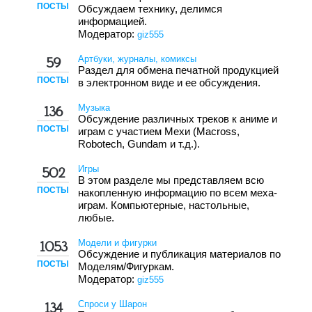
ПОСТЫ
Обсуждаем технику, делимся
информацией.
Модератор:
giz555
Артбуки, журналы, комиксы
59
Раздел для обмена печатной продукцией
ПОСТЫ
в электронном виде и ее обсуждения.
Музыка
136
Обсуждение различных треков к аниме и
ПОСТЫ
играм с участием Мехи (Macross,
Robotech, Gundam и т.д.).
Игры
502
В этом разделе мы представляем всю
ПОСТЫ
накопленную информацию по всем меха-
играм. Компьютерные, настольные,
любые.
Модели и фигурки
1053
Обсуждение и публикация материалов по
ПОСТЫ
Моделям/Фигуркам.
Модератор:
giz555
Спроси у Шарон
134