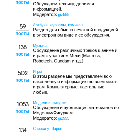
ПОСТЫ
Обсуждаем технику, делимся
информацией.
Модератор:
giz555
Артбуки, журналы, комиксы
59
Раздел для обмена печатной продукцией
ПОСТЫ
в электронном виде и ее обсуждения.
Музыка
136
Обсуждение различных треков к аниме и
ПОСТЫ
играм с участием Мехи (Macross,
Robotech, Gundam и т.д.).
Игры
502
В этом разделе мы представляем всю
ПОСТЫ
накопленную информацию по всем меха-
играм. Компьютерные, настольные,
любые.
Модели и фигурки
1053
Обсуждение и публикация материалов по
ПОСТЫ
Моделям/Фигуркам.
Модератор:
giz555
Спроси у Шарон
134