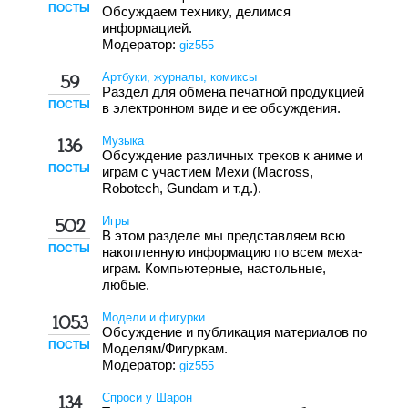
ПОСТЫ
Обсуждаем технику, делимся
информацией.
Модератор:
giz555
Артбуки, журналы, комиксы
59
Раздел для обмена печатной продукцией
ПОСТЫ
в электронном виде и ее обсуждения.
Музыка
136
Обсуждение различных треков к аниме и
ПОСТЫ
играм с участием Мехи (Macross,
Robotech, Gundam и т.д.).
Игры
502
В этом разделе мы представляем всю
ПОСТЫ
накопленную информацию по всем меха-
играм. Компьютерные, настольные,
любые.
Модели и фигурки
1053
Обсуждение и публикация материалов по
ПОСТЫ
Моделям/Фигуркам.
Модератор:
giz555
Спроси у Шарон
134