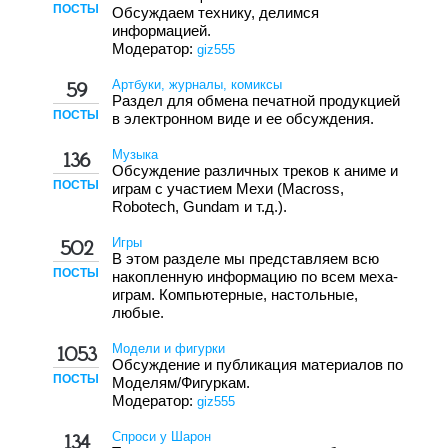
ПОСТЫ
Обсуждаем технику, делимся
информацией.
Модератор:
giz555
Артбуки, журналы, комиксы
59
Раздел для обмена печатной продукцией
ПОСТЫ
в электронном виде и ее обсуждения.
Музыка
136
Обсуждение различных треков к аниме и
ПОСТЫ
играм с участием Мехи (Macross,
Robotech, Gundam и т.д.).
Игры
502
В этом разделе мы представляем всю
ПОСТЫ
накопленную информацию по всем меха-
играм. Компьютерные, настольные,
любые.
Модели и фигурки
1053
Обсуждение и публикация материалов по
ПОСТЫ
Моделям/Фигуркам.
Модератор:
giz555
Спроси у Шарон
134