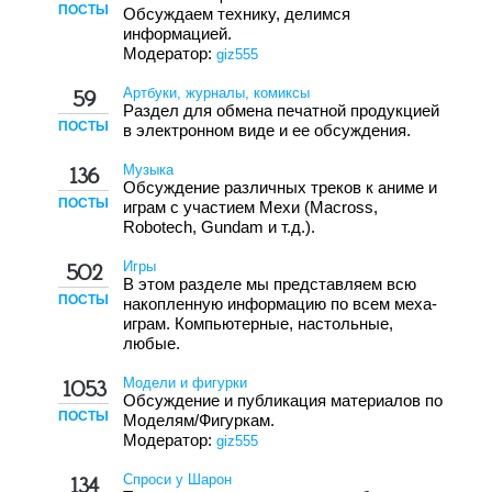
ПОСТЫ
Обсуждаем технику, делимся
информацией.
Модератор:
giz555
Артбуки, журналы, комиксы
59
Раздел для обмена печатной продукцией
ПОСТЫ
в электронном виде и ее обсуждения.
Музыка
136
Обсуждение различных треков к аниме и
ПОСТЫ
играм с участием Мехи (Macross,
Robotech, Gundam и т.д.).
Игры
502
В этом разделе мы представляем всю
ПОСТЫ
накопленную информацию по всем меха-
играм. Компьютерные, настольные,
любые.
Модели и фигурки
1053
Обсуждение и публикация материалов по
ПОСТЫ
Моделям/Фигуркам.
Модератор:
giz555
Спроси у Шарон
134