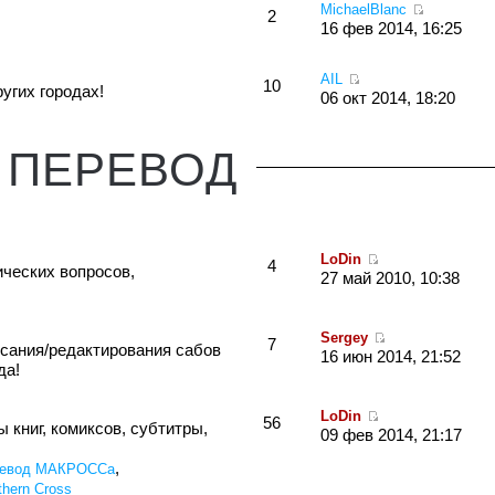
MichaelBlanc
2
16 фев 2014, 16:25
AIL
10
угих городах!
06 окт 2014, 18:20
ПЕРЕВОД
LoDin
4
ческих вопросов,
27 май 2010, 10:38
Sergey
7
исания/редактирования сабов
16 июн 2014, 21:52
да!
LoDin
56
 книг, комиксов, субтитры,
09 фев 2014, 21:17
,
евод МАКРОССа
hern Cross