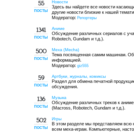
Новости
55
Здесь вы найдете все новости касающ
ПОСТЫ
другие новости близкие к нашей темати
Модератор:
Репортеры
Аниме
1341
Обсуждение различных сериалов с уча
ПОСТЫ
Robotech, Gundam и т.д.).
Меха (Mecha)
500
Тема посвященная самим машинам. Об
ПОСТЫ
информацией.
Модератор:
giz555
Артбуки, журналы, комиксы
59
Раздел для обмена печатной продукцие
ПОСТЫ
обсуждения.
Музыка
136
Обсуждение различных треков к аниме
ПОСТЫ
(Macross, Robotech, Gundam и т.д.).
Игры
502
В этом разделе мы представляем всю
ПОСТЫ
всем меха-играм. Компьютерные, наст