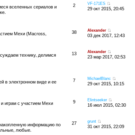
VF-171ES
2
иеся вселенных сериалов и
29 окт 2015, 20:45
ке.
Alexander
38
стием Мехи (Macross,
03 дек 2017, 12:43
Alexander
13
суждаем технику, делимся
23 мар 2017, 02:53
MichaelBlanc
7
й в электронном виде и ее
29 окт 2015, 10:15
Elintseeker
9
 и играм с участием Мехи
16 июл 2015, 02:30
grunt
27
 накопленную информацию по
31 окт 2015, 22:09
ольные, любые.