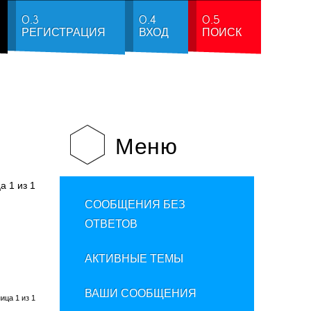
0.3
0.4
0.5
РЕГИСТРАЦИЯ
ВХОД
ПОИСК
Меню
1
1
ца
из
СООБЩЕНИЯ БЕЗ
ОТВЕТОВ
АКТИВНЫЕ ТЕМЫ
ВАШИ СООБЩЕНИЯ
аница
1
из
1