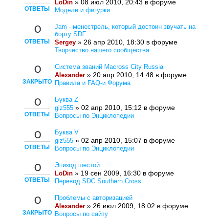
» 08 июл 2010, 20:43 в форуме
LoDin
ОТВЕТЫ
Модели и фигурки
Jam - менестрель, который достоин звучать на
0
борту SDF
ОТВЕТЫ
» 26 апр 2010, 18:30 в форуме
Sergey
Творчество нашего сообщества
Система званий Macross City Russia
0
» 20 апр 2010, 14:48 в форуме
Alexander
ЗАКРЫТО
Правила и FAQ-и Форума
Буква Z
0
» 02 апр 2010, 15:12 в форуме
giz555
ОТВЕТЫ
Вопросы по Энциклопедии
Буква V
0
» 02 апр 2010, 15:07 в форуме
giz555
ОТВЕТЫ
Вопросы по Энциклопедии
Эпизод шестой
0
» 19 сен 2009, 16:30 в форуме
LoDin
ОТВЕТЫ
Перевод SDC Southern Cross
Проблемы с авторизацией
0
» 26 июл 2009, 18:02 в форуме
Alexander
ЗАКРЫТО
Вопросы по сайту