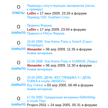
Переводы сопутствующих материалов (песен,
0
к примеру)
ОТВЕТЫ
» 17 июн 2009, 23:26 в форуме
LoDin
Перевод SDC Southern Cross
Правила Форума
0
» 17 апр 2009, 23:04 в форуме
LoDin
ЗАКРЫТО
Правила и FAQ-и Форума
19.04.2009. Star Anime Party в AsterX (Санкт-
0
Петербург)
ЗАКРЫТО
» 06 апр 2009, 11:35 в форуме
Alexander
Аниме вечеринки
12.04.2009. Star Anime Party в SUNRISE (Тверь)
0
» 06 апр 2009, 11:30 в форуме
Alexander
ЗАКРЫТО
Аниме вечеринки
10.04.2005. ДЕНЬ ЖЕСТЯНЩИКА II / ДЕНЬ
0
SURKA в клубе «MANGO»
ЗАКРЫТО
» 03 апр 2005, 06:48 в форуме
Roy Fokker
Аниме вечеринки
17.04.2005. Грандиозная вечеринка ReBirthDay
0
в клубе Порт
ЗАКРЫТО
Project-2501 » 24 мар 2005, 05:31 в форуме