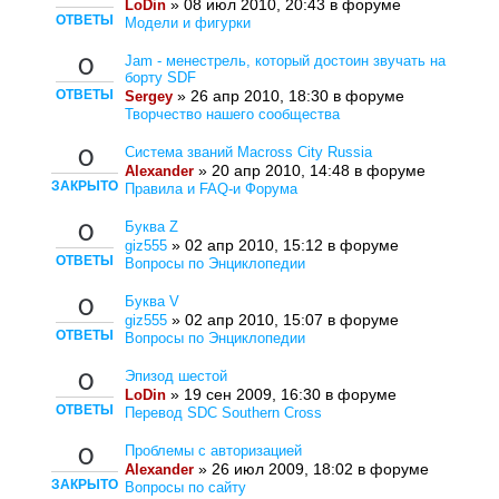
» 08 июл 2010, 20:43 в форуме
LoDin
ОТВЕТЫ
Модели и фигурки
Jam - менестрель, который достоин звучать на
0
борту SDF
ОТВЕТЫ
» 26 апр 2010, 18:30 в форуме
Sergey
Творчество нашего сообщества
Система званий Macross City Russia
0
» 20 апр 2010, 14:48 в форуме
Alexander
ЗАКРЫТО
Правила и FAQ-и Форума
Буква Z
0
» 02 апр 2010, 15:12 в форуме
giz555
ОТВЕТЫ
Вопросы по Энциклопедии
Буква V
0
» 02 апр 2010, 15:07 в форуме
giz555
ОТВЕТЫ
Вопросы по Энциклопедии
Эпизод шестой
0
» 19 сен 2009, 16:30 в форуме
LoDin
ОТВЕТЫ
Перевод SDC Southern Cross
Проблемы с авторизацией
0
» 26 июл 2009, 18:02 в форуме
Alexander
ЗАКРЫТО
Вопросы по сайту