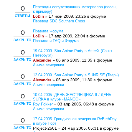
Переводы сопутствующих материалов (песен,
0
к примеру)
ОТВЕТЫ
» 17 июн 2009, 23:26 в форуме
LoDin
Перевод SDC Southern Cross
Правила Форума
0
» 17 апр 2009, 23:04 в форуме
LoDin
ЗАКРЫТО
Правила и FAQ-и Форума
19.04.2009. Star Anime Party в AsterX (Санкт-
0
Петербург)
ЗАКРЫТО
» 06 апр 2009, 11:35 в форуме
Alexander
Аниме вечеринки
12.04.2009. Star Anime Party в SUNRISE (Тверь)
0
» 06 апр 2009, 11:30 в форуме
Alexander
ЗАКРЫТО
Аниме вечеринки
10.04.2005. ДЕНЬ ЖЕСТЯНЩИКА II / ДЕНЬ
0
SURKA в клубе «MANGO»
ЗАКРЫТО
» 03 апр 2005, 06:48 в форуме
Roy Fokker
Аниме вечеринки
17.04.2005. Грандиозная вечеринка ReBirthDay
0
в клубе Порт
ЗАКРЫТО
Project-2501 » 24 мар 2005, 05:31 в форуме