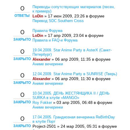
Переводы сопутствующих материалов (песен,
0
к примеру)
ОТВЕТЫ
» 17 июн 2009, 23:26 в форуме
LoDin
Перевод SDC Southern Cross
Правила Форума
0
» 17 апр 2009, 23:04 в форуме
LoDin
ЗАКРЫТО
Правила и FAQ-и Форума
19.04.2009. Star Anime Party в AsterX (Санкт-
0
Петербург)
ЗАКРЫТО
» 06 апр 2009, 11:35 в форуме
Alexander
Аниме вечеринки
12.04.2009. Star Anime Party в SUNRISE (Тверь)
0
» 06 апр 2009, 11:30 в форуме
Alexander
ЗАКРЫТО
Аниме вечеринки
10.04.2005. ДЕНЬ ЖЕСТЯНЩИКА II / ДЕНЬ
0
SURKA в клубе «MANGO»
ЗАКРЫТО
» 03 апр 2005, 06:48 в форуме
Roy Fokker
Аниме вечеринки
17.04.2005. Грандиозная вечеринка ReBirthDay
0
в клубе Порт
ЗАКРЫТО
Project-2501 » 24 мар 2005, 05:31 в форуме