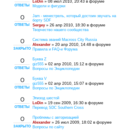
» 08 июл 2010, 20:43 в форуме
LoDin
ОТВЕТЫ
Модели и фигурки
Jam - менестрель, который достоин звучать на
0
борту SDF
ОТВЕТЫ
» 26 апр 2010, 18:30 в форуме
Sergey
Творчество нашего сообщества
Система званий Macross City Russia
0
» 20 апр 2010, 14:48 в форуме
Alexander
ЗАКРЫТО
Правила и FAQ-и Форума
Буква Z
0
» 02 апр 2010, 15:12 в форуме
giz555
ОТВЕТЫ
Вопросы по Энциклопедии
Буква V
0
» 02 апр 2010, 15:07 в форуме
giz555
ОТВЕТЫ
Вопросы по Энциклопедии
Эпизод шестой
0
» 19 сен 2009, 16:30 в форуме
LoDin
ОТВЕТЫ
Перевод SDC Southern Cross
Проблемы с авторизацией
0
» 26 июл 2009, 18:02 в форуме
Alexander
ЗАКРЫТО
Вопросы по сайту