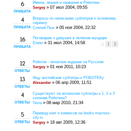
Имена, звания и названия в Роботеке
6
» 07 июл 2004, 09:55
Sergey
ПРИБИТА
Вопросы по написанию субтитров к основному
4
сериалу
ПРИБИТА
» 05 ноя 2004, 22:32
Слепой Пью
Поговорим о девушке в зелёном мундире
16
» 31 июл 2004, 14:58
Ereter
1
2
ПРИБИТА
Роботек - печатное издание на Русском
12
» 01 ноя 2011, 10:23
Sergey
ОТВЕТЫ
Ищу английские субтитры к РОБОТЕКу
13
» 06 апр 2009, 11:51
Alexander
ОТВЕТЫ
Существуют ли испанские субтитры к 1, 2 и 3
4
сезонам Роботека?
ОТВЕТЫ
» 08 мар 2010, 21:34
Tevia
Перевод книг и комиксов на books.macross-
5
city.ru
ОТВЕТЫ
» 18 авг 2009, 12:36
Sergey