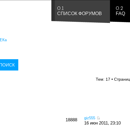
0.1
0.2
СПИСОК ФОРУМОВ
FAQ
ЕКа
Тем: 17 • Страни
giz555
18888
16 июн 2011, 23:10