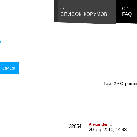
0.1
0.2
СПИСОК ФОРУМОВ
FAQ
а
Тем: 2 • Страни
Alexander
32854
20 апр 2010, 14:48