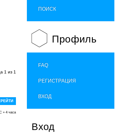
ПОИСК
Профиль
FAQ
ца
1
из
1
РЕГИСТРАЦИЯ
ВХОД
C + 4 часа
Вход