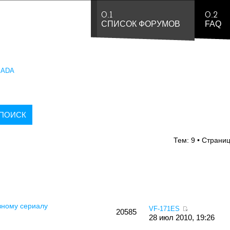
0.1
0.2
СПИСОК ФОРУМОВ
FAQ
EADA
Тем: 9 • Страни
вному сериалу
VF-171ES
20585
28 июл 2010, 19:26