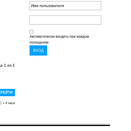
Автоматически входить при каждом
посещении
ца
1
из
1
C + 4 часа