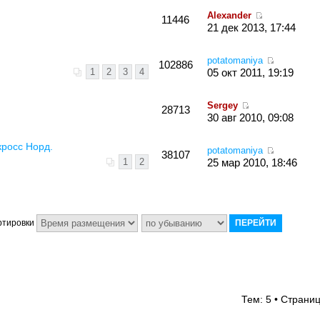
Alexander
11446
21 дек 2013, 17:44
potatomaniya
102886
1
2
3
4
05 окт 2011, 19:19
Sergey
28713
30 авг 2010, 09:08
кросс Норд.
potatomaniya
38107
1
2
25 мар 2010, 18:46
ртировки
Тем: 5 • Страни