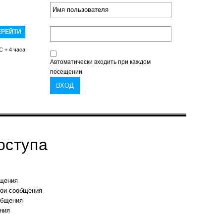
C + 4 часа
Автоматически входить при каждом
посещении
оступа
бщения
вои сообщения
общения
ния