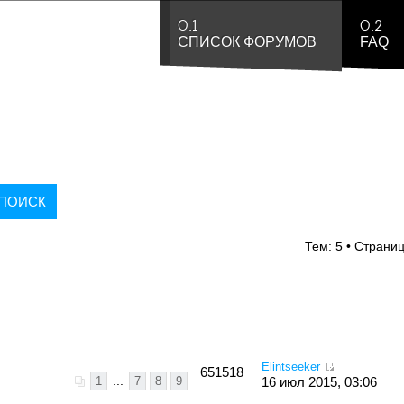
0.1
0.2
СПИСОК ФОРУМОВ
FAQ
Тем: 5 • Страни
Elintseeker
651518
1
...
7
8
9
16 июл 2015, 03:06