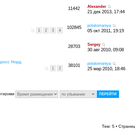
Alexander
11442
21 дек 2013, 17:44
potatomaniya
102845
1
2
3
4
05 окт 2011, 19:19
Sergey
28703
30 авг 2010, 09:08
кросс Норд.
potatomaniya
38101
1
2
25 мар 2010, 18:46
ртировки
Тем: 5 • Страни