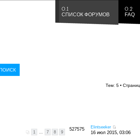
0.1
0.2
СПИСОК ФОРУМОВ
FAQ
Тем: 5 • Страни
Elintseeker
527575
1
...
7
8
9
16 июл 2015, 03:06