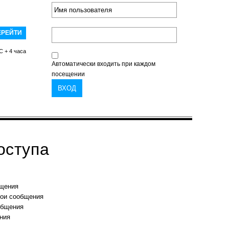
C + 4 часа
Автоматически входить при каждом
посещении
оступа
бщения
вои сообщения
общения
ния