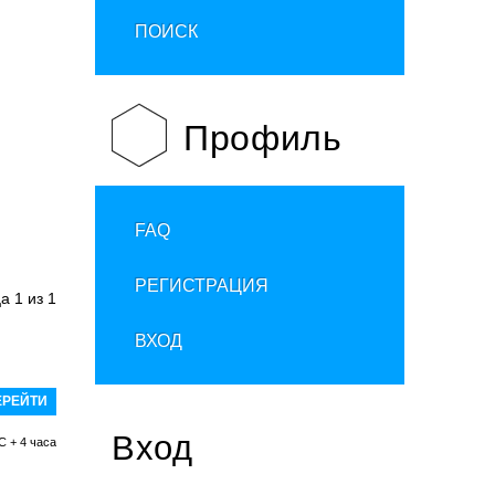
ПОИСК
Профиль
FAQ
РЕГИСТРАЦИЯ
ца
1
из
1
ВХОД
Вход
C + 4 часа