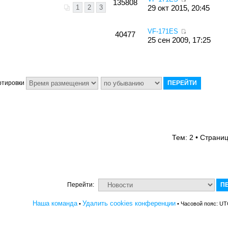
135808
1
2
3
29 окт 2015, 20:45
VF-171ES
40477
25 сен 2009, 17:25
ртировки
Тем: 2 • Страни
Перейти:
Наша команда
Удалить cookies конференции
•
• Часовой пояс: UT