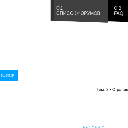
0.1
0.2
СПИСОК ФОРУМОВ
FAQ
Тем: 2 • Страни
VF-171ES