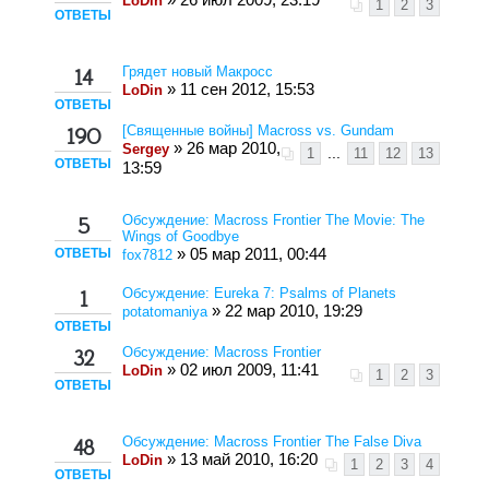
» 26 июл 2009, 23:19
LoDin
1
2
3
ОТВЕТЫ
Грядет новый Макросс
14
» 11 сен 2012, 15:53
LoDin
ОТВЕТЫ
[Cвященные войны] Macross vs. Gundam
190
» 26 мар 2010,
Sergey
1
...
11
12
13
ОТВЕТЫ
13:59
Обсуждение: Macross Frontier The Movie: The
5
Wings of Goodbye
ОТВЕТЫ
» 05 мар 2011, 00:44
fox7812
Обсуждение: Eureka 7: Psalms of Planets
1
» 22 мар 2010, 19:29
potatomaniya
ОТВЕТЫ
Обсуждение: Macross Frontier
32
» 02 июл 2009, 11:41
LoDin
1
2
3
ОТВЕТЫ
Обсуждение: Масross Frontier The False Diva
48
» 13 май 2010, 16:20
LoDin
1
2
3
4
ОТВЕТЫ