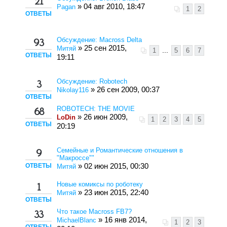
21
» 04 авг 2010, 18:47
Pagan
1
2
ОТВЕТЫ
Обсуждение: Macross Delta
93
» 25 сен 2015,
Митяй
1
...
5
6
7
ОТВЕТЫ
19:11
Обсуждение: Robotech
3
» 26 сен 2009, 00:37
Nikolay116
ОТВЕТЫ
ROBOTECH: THE MOVIE
68
» 26 июн 2009,
LoDin
1
2
3
4
5
ОТВЕТЫ
20:19
Семейные и Романтические отношения в
9
"Макроссе""
ОТВЕТЫ
» 02 июн 2015, 00:30
Митяй
Новые комиксы по роботеку
1
» 23 июн 2015, 22:40
Митяй
ОТВЕТЫ
Что такое Macross FB7?
33
» 16 янв 2014,
MichaelBlanc
1
2
3