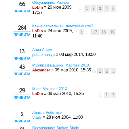
Обсуждение: Разное
66
» 20 июн 2009,
LoDin
1
2
3
4
5
ПРИБИТА
17:37
Какие сериалы вы знаете/любите?
284
» 24 июл 2009,
LoDin
1
...
17
18
19
ПРИБИТА
11:48
Авиа Аниме
13
» 03 мар 2014, 18:50
potatomaniya
ПРИБИТА
Мужики и машины Macross 201X
43
» 09 мар 2010, 15:35
Alexander
1
2
3
ПРИБИТА
Мисс Макросс 201X
29
» 09 мар 2010, 15:35
LoDin
1
2
ПРИБИТА
Ляпы в Роботеке
2
» 28 июл 2004, 11:00
Vitaly
ПРИБИТА
Обсуждение: Broken Blade