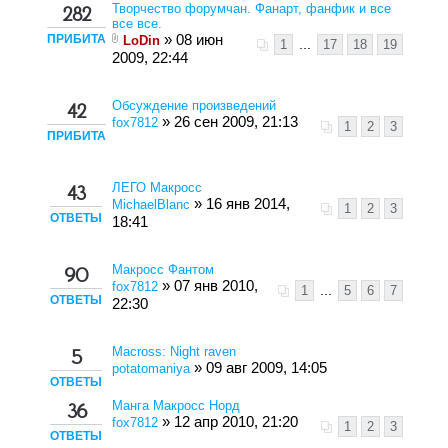
Творчество форумчан. Фанарт, фанфик и все
282
все все.
ПРИБИТА
» 08 июн
LoDin
1
...
17
18
19
2009, 22:44
Обсуждение произведений
42
» 26 сен 2009, 21:13
fox7812
1
2
3
ПРИБИТА
ЛЕГО Макросс
43
» 16 янв 2014,
MichaelBlanc
1
2
3
ОТВЕТЫ
18:41
Макросс Фантом
90
» 07 янв 2010,
fox7812
1
...
5
6
7
ОТВЕТЫ
22:30
Macross: Night raven
5
» 09 авг 2009, 14:05
potatomaniya
ОТВЕТЫ
Манга Макросс Норд
36
» 12 апр 2010, 21:20
fox7812
1
2
3
ОТВЕТЫ