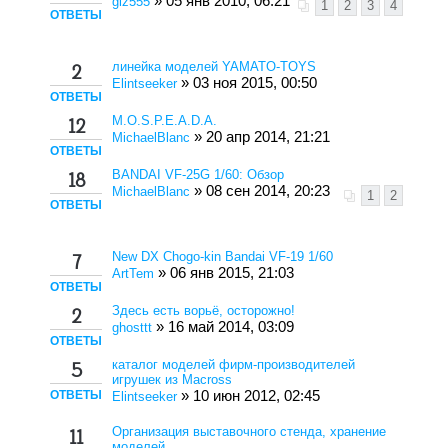
» 05 янв 2010, 06:21
giz555
1
2
3
4
ОТВЕТЫ
линейка моделей YAMATO-TOYS
2
» 03 ноя 2015, 00:50
Elintseeker
ОТВЕТЫ
M.O.S.P.E.A.D.A.
12
» 20 апр 2014, 21:21
MichaelBlanc
ОТВЕТЫ
BANDAI VF-25G 1/60: Обзор
18
» 08 сен 2014, 20:23
MichaelBlanc
1
2
ОТВЕТЫ
New DX Chogo-kin Bandai VF-19 1/60
7
» 06 янв 2015, 21:03
ArtTem
ОТВЕТЫ
Здесь есть ворьё, осторожно!
2
» 16 май 2014, 03:09
ghosttt
ОТВЕТЫ
каталог моделей фирм-производителей
5
игрушек из Macross
ОТВЕТЫ
» 10 июн 2012, 02:45
Elintseeker
Организация выставочного стенда, хранение
11
моделей