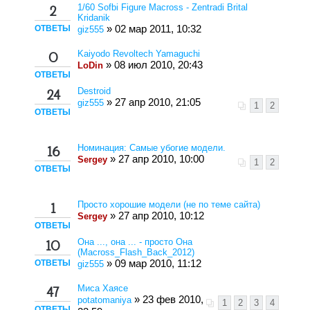
1/60 Sofbi Figure Macross - Zentradi Brital
2
Kridanik
ОТВЕТЫ
» 02 мар 2011, 10:32
giz555
Kaiyodo Revoltech Yamaguchi
0
» 08 июл 2010, 20:43
LoDin
ОТВЕТЫ
Destroid
24
» 27 апр 2010, 21:05
giz555
1
2
ОТВЕТЫ
Номинация: Самые убогие модели.
16
» 27 апр 2010, 10:00
Sergey
1
2
ОТВЕТЫ
Просто хорошие модели (не по теме сайта)
1
» 27 апр 2010, 10:12
Sergey
ОТВЕТЫ
Она ..., она ... - просто Она
10
(Macross_Flash_Back_2012)
ОТВЕТЫ
» 09 мар 2010, 11:12
giz555
Миса Хаясе
47
» 23 фев 2010,
potatomaniya
1
2
3
4
ОТВЕТЫ