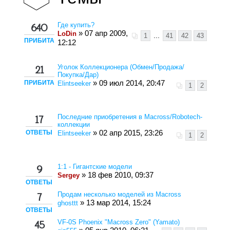
Где купить?
640
» 07 апр 2009,
LoDin
1
...
41
42
43
ПРИБИТА
12:12
Уголок Коллекционера (Обмен/Продажа/
21
Покупка/Дар)
ПРИБИТА
» 09 июл 2014, 20:47
Elintseeker
1
2
Последние приобретения в Macross/Robotech-
17
коллекции
ОТВЕТЫ
» 02 апр 2015, 23:26
Elintseeker
1
2
1:1 - Гигантские модели
9
» 18 фев 2010, 09:37
Sergey
ОТВЕТЫ
Продам несколько моделей из Macross
7
» 13 мар 2014, 15:24
ghosttt
ОТВЕТЫ
VF-0S Phoenix "Macross Zero" (Yamato)
45