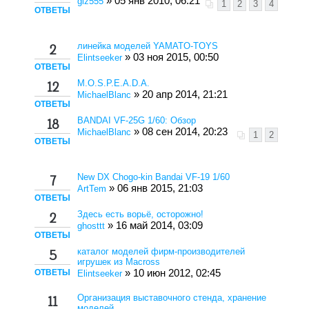
» 05 янв 2010, 06:21
giz555
1
2
3
4
ОТВЕТЫ
линейка моделей YAMATO-TOYS
2
» 03 ноя 2015, 00:50
Elintseeker
ОТВЕТЫ
M.O.S.P.E.A.D.A.
12
» 20 апр 2014, 21:21
MichaelBlanc
ОТВЕТЫ
BANDAI VF-25G 1/60: Обзор
18
» 08 сен 2014, 20:23
MichaelBlanc
1
2
ОТВЕТЫ
New DX Chogo-kin Bandai VF-19 1/60
7
» 06 янв 2015, 21:03
ArtTem
ОТВЕТЫ
Здесь есть ворьё, осторожно!
2
» 16 май 2014, 03:09
ghosttt
ОТВЕТЫ
каталог моделей фирм-производителей
5
игрушек из Macross
ОТВЕТЫ
» 10 июн 2012, 02:45
Elintseeker
Организация выставочного стенда, хранение
11
моделей