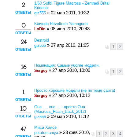
1/60 Sofbi Figure Macross - Zentradi Brital
2
Kridanik
ОТВЕТЫ
» 02 мар 2011, 10:32
giz555
Kaiyodo Revoltech Yamaguchi
0
» 08 июл 2010, 20:43
LoDin
ОТВЕТЫ
Destroid
24
» 27 апр 2010, 21:05
giz555
1
2
ОТВЕТЫ
Номинация: Самые убогие модели.
16
» 27 апр 2010, 10:00
Sergey
1
2
ОТВЕТЫ
Просто хорошие модели (не по теме сайта)
1
» 27 апр 2010, 10:12
Sergey
ОТВЕТЫ
Она ..., она ... - просто Она
10
(Macross_Flash_Back_2012)
ОТВЕТЫ
» 09 мар 2010, 11:12
giz555
Миса Хаясе
47
» 23 фев 2010,
potatomaniya
1
2
3
4
ОТВЕТЫ