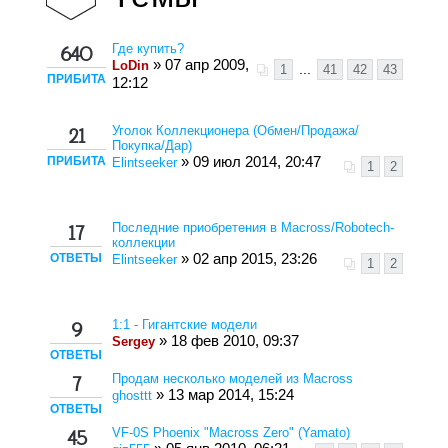
Где купить?
640
» 07 апр 2009,
LoDin
1
...
41
42
43
ПРИБИТА
12:12
Уголок Коллекционера (Обмен/Продажа/
21
Покупка/Дар)
ПРИБИТА
» 09 июл 2014, 20:47
Elintseeker
1
2
Последние приобретения в Macross/Robotech-
17
коллекции
ОТВЕТЫ
» 02 апр 2015, 23:26
Elintseeker
1
2
1:1 - Гигантские модели
9
» 18 фев 2010, 09:37
Sergey
ОТВЕТЫ
Продам несколько моделей из Macross
7
» 13 мар 2014, 15:24
ghosttt
ОТВЕТЫ
VF-0S Phoenix "Macross Zero" (Yamato)
45