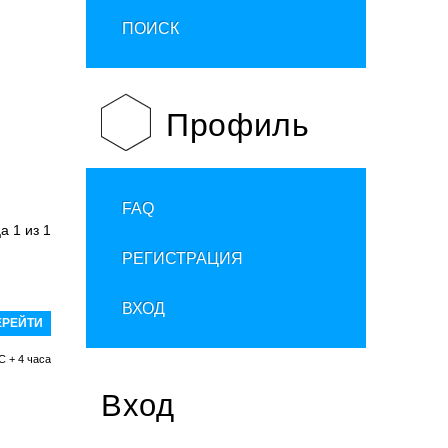
ПОИСК
Профиль
FAQ
ца
1
из
1
РЕГИСТРАЦИЯ
ВХОД
C + 4 часа
Вход