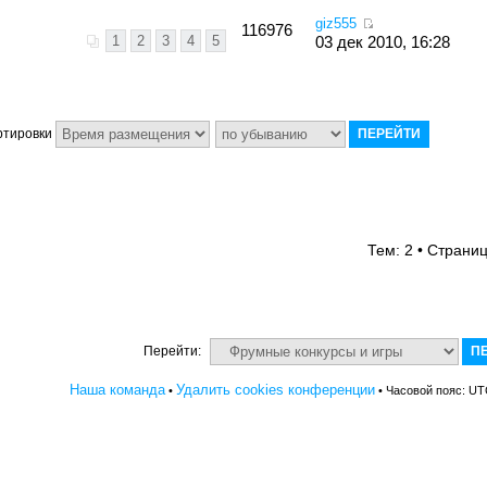
giz555
116976
1
2
3
4
5
03 дек 2010, 16:28
ртировки
Тем: 2 • Страни
Перейти:
Наша команда
Удалить cookies конференции
•
• Часовой пояс: UT