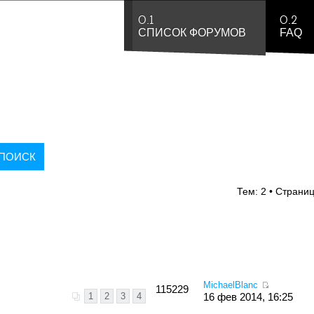
0.1
0.2
СПИСОК ФОРУМОВ
FAQ
Тем: 2 • Страни
MichaelBlanc
115229
1
2
3
4
16 фев 2014, 16:25