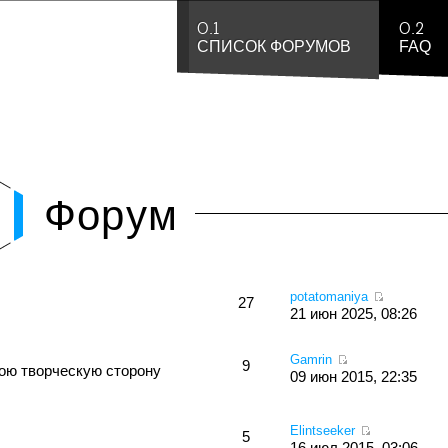
0.1
0.2
СПИСОК ФОРУМОВ
FAQ
Форум
potatomaniya
27
21 июн 2025, 08:26
Gamrin
9
вою творческую сторону
09 июн 2015, 22:35
Elintseeker
5
16 июл 2015, 03:06