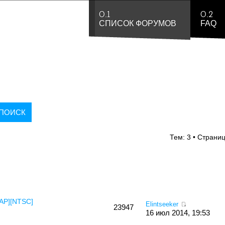
0.1
0.2
СПИСОК ФОРУМОВ
FAQ
Тем: 3 • Страни
JAP][NTSC]
Elintseeker
23947
16 июл 2014, 19:53