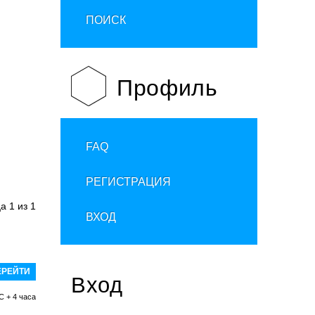
ПОИСК
Профиль
FAQ
РЕГИСТРАЦИЯ
ца
1
из
1
ВХОД
Вход
C + 4 часа