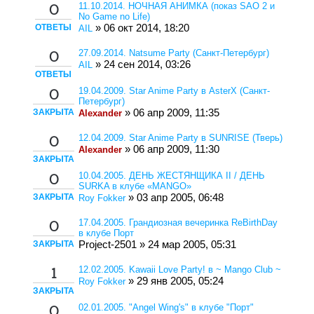
11.10.2014. НОЧНАЯ АНИМКА (показ SAO 2 и
0
No Game no Life)
ОТВЕТЫ
» 06 окт 2014, 18:20
AIL
27.09.2014. Natsume Party (Санкт-Петербург)
0
» 24 сен 2014, 03:26
AIL
ОТВЕТЫ
19.04.2009. Star Anime Party в AsterX (Санкт-
0
Петербург)
ЗАКРЫТА
» 06 апр 2009, 11:35
Alexander
12.04.2009. Star Anime Party в SUNRISE (Тверь)
0
» 06 апр 2009, 11:30
Alexander
ЗАКРЫТА
10.04.2005. ДЕНЬ ЖЕСТЯНЩИКА II / ДЕНЬ
0
SURKA в клубе «MANGO»
ЗАКРЫТА
» 03 апр 2005, 06:48
Roy Fokker
17.04.2005. Грандиозная вечеринка ReBirthDay
0
в клубе Порт
ЗАКРЫТА
Project-2501 » 24 мар 2005, 05:31
12.02.2005. Kawaii Love Party! в ~ Mango Club ~
1
» 29 янв 2005, 05:24
Roy Fokker
ЗАКРЫТА
02.01.2005. "Angel Wing's" в клубе "Порт"
0