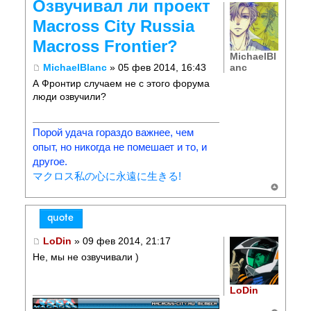
Озвучивал ли проект
Macross City Russia
Macross Frontier?
MichaelBl
anc
MichaelBlanc
» 05 фев 2014, 16:43
А Фронтир случаем не с этого форума
люди озвучили?
Порой удача гораздо важнее, чем
опыт, но никогда не помешает и то, и
другое.
マクロス私の心に永遠に生きる!
LoDin
» 09 фев 2014, 21:17
Не, мы не озвучивали )
LoDin