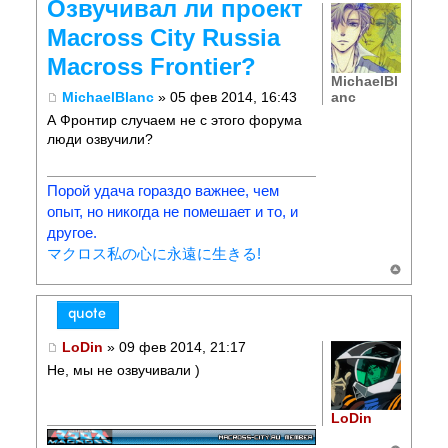
Озвучивал ли проект
Macross City Russia
Macross Frontier?
MichaelBl
anc
MichaelBlanc
» 05 фев 2014, 16:43
А Фронтир случаем не с этого форума
люди озвучили?
Порой удача гораздо важнее, чем
опыт, но никогда не помешает и то, и
другое.
マクロス私の心に永遠に生きる!
LoDin
» 09 фев 2014, 21:17
Не, мы не озвучивали )
LoDin