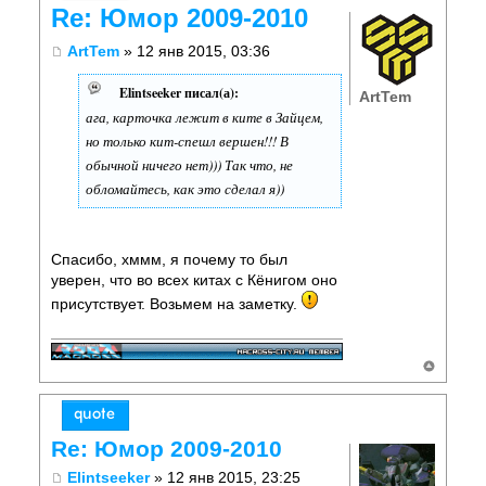
Re: Юмор 2009-2010
ArtTem
» 12 янв 2015, 03:36
Elintseeker писал(а):
ArtTem
ага, карточка лежит в ките в Зайцем,
но только кит-спешл вершен!!! В
обычной ничего нет))) Так что, не
обломайтесь, как это сделал я))
Спасибо, хммм, я почему то был
уверен, что во всех китах с Кёнигом оно
присутствует. Возьмем на заметку.
Re: Юмор 2009-2010
Elintseeker
» 12 янв 2015, 23:25