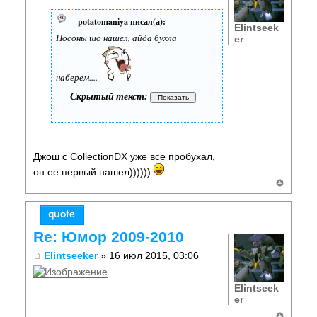
potatomaniya писал(а):
Elintseek
Посоны шо нашел, айда бухла
er
наберем....
Скрытый текст:
Джош с CollectionDX уже все пробухал,
он ее первый нашел))))))
Re: Юмор 2009-2010
Elintseeker
» 16 июл 2015, 03:06
Elintseek
er